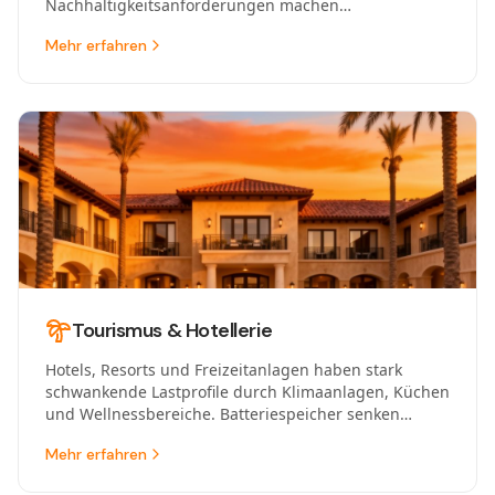
Nachhaltigkeitsanforderungen machen
Batteriespeicher zum strategischen Investment.
Mehr erfahren
Tourismus & Hotellerie
Hotels, Resorts und Freizeitanlagen haben stark
schwankende Lastprofile durch Klimaanlagen, Küchen
und Wellnessbereiche. Batteriespeicher senken
Energiekosten und stärken die
Mehr erfahren
Nachhaltigkeitspositionierung.