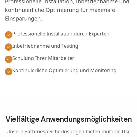
Professionelle Installation, Inbetriebnahme und
ZIELGRUPPEN
kontinuierliche Optimierung für maximale
Einsparungen.
Gewerbe & Industrie
Stadtwerke & Versorger
Professionelle Installation durch Experten
✓
OEMs & Hersteller
Projektentwickler & Installateure
Inbetriebnahme und Testing
✓
Schulung Ihrer Mitarbeiter
✓
Kontinuierliche Optimierung und Monitoring
✓
Vielfältige Anwendungsmöglichkeiten
Unsere Batteriespeicherlösungen bieten multiple Use